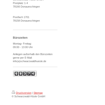
Postplatz 1-4
78166 Donaueschingen
Postfach 1701
78158 Donaueschingen
Bürozeiten
Montag- Freitag:
09:00 - 13:00 Uhr
Anliegen außerhalb den Bürozeiten
gerne per E-Mail:
info(a)schwarzwaldhuesle.de
Druckversion
|
Sitemap
© Schwarzwald-Hüsle GmbH