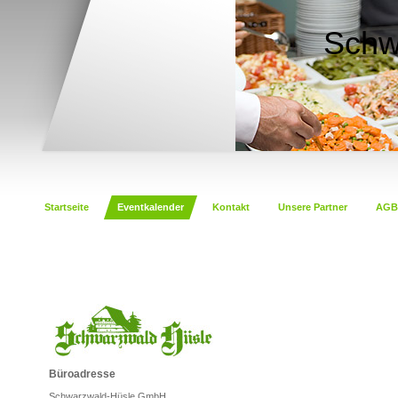
Schw
Startseite
Eventkalender
Kontakt
Unsere Partner
AGB
Büroadresse
Schwarzwald-Hüsle GmbH